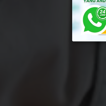
By
Yu