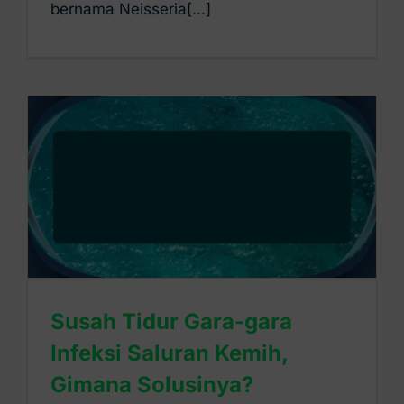
bernama Neisseria[...]
Susah Tidur Gara-gara
Infeksi Saluran Kemih,
Gimana Solusinya?