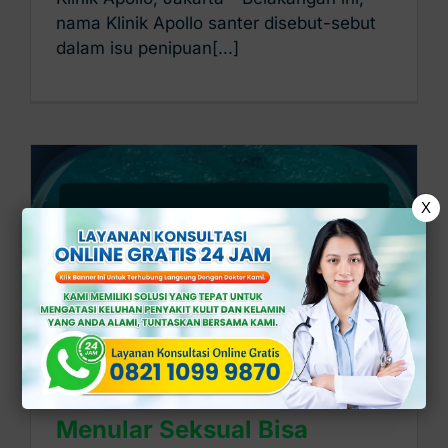
nama Klinik Apollo santer disebut-sebut
dalam isu penipuan[...]
X
Apakah Semua Penyakit
Menular Seksual Bisa