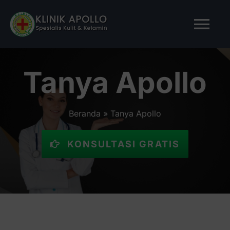
Skip
to
Tog
content
Nav
BERANDA
Tanya Apollo
TENTANG KAMI
Beranda
»
Tanya Apollo
LAYANAN KAMI
KONSULTASI GRATIS
ARTIKEL
Tanya Apollo