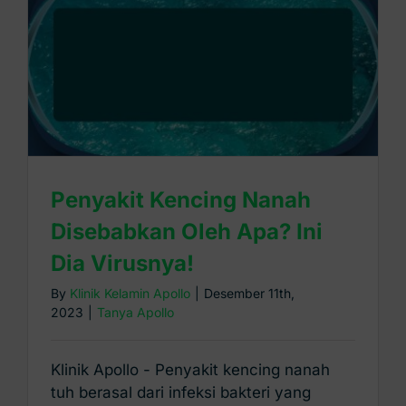
Penyakit Kencing Nanah
Disebabkan Oleh Apa? Ini
Dia Virusnya!
By
Klinik Kelamin Apollo
|
Desember 11th,
2023
|
Tanya Apollo
Klinik Apollo - Penyakit kencing nanah
tuh berasal dari infeksi bakteri yang