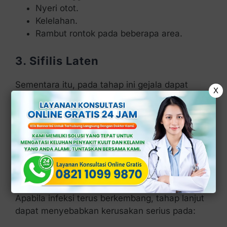
Nyeri otot.
Kelelahan.
Rambut rontok pada beberapa area.
3. Sifilis Laten
Sementara itu, pada tahap ini gejala dapat
X
menghilang meskipun bakteri masih berada di
dalam tubuh.
Bahkan, fase
laten
dapat berlangsung selama
bertahun-tahun tanpa tanda yang jelas.
4. Sifilis Tersier
Apabila infeksi terus berkembang, tahap lanjut
dapat menyebabkan kerusakan serius pada: