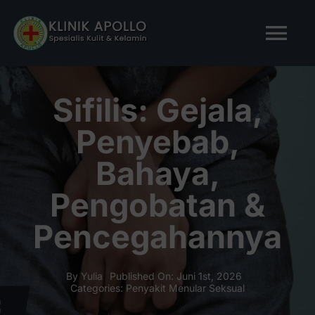
Skip
to
Tog
content
Nav
BERANDA
Sifilis: Gejala,
Penyebab,
TENTANG KAMI
Bahaya,
LAYANAN KAMI
Pengobatan &
Pencegahannya
ARTIKEL
Tanya Apollo
By
Yulia
Published On: Juni 1st, 2026
Categories:
Penyakit Menular Seksual