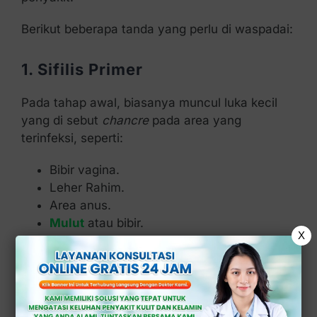
Berikut beberapa tanda yang perlu di waspadai:
1. Sifilis Primer
Pada tahap awal, biasanya muncul luka kecil
yang di sebut
chancre
pada area yang
terinfeksi, seperti:
Bibir vagina.
Leher Rahim.
Area anus.
Mulut
atau bibir.
X
Luka ini biasanya tidak terasa nyeri sehingga
sering tidak di sadari.
2. Sifilis Sekunder