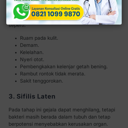
Jika tidak di obati, sifilis dapat berkembang
menjadi stadium sekunder dengan gejala
seperti:
Ruam pada kulit.
Demam.
Kelelahan.
Nyeri otot.
Pembengkakan kelenjar getah bening.
Rambut rontok tidak merata.
Sakit tenggorokan.
3. Sifilis Laten
Pada tahap ini gejala dapat menghilang, tetapi
bakteri masih berada dalam tubuh dan tetap
berpotensi menyebabkan kerusakan organ.