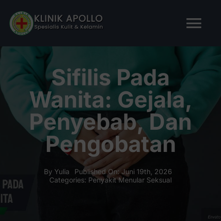
Skip
to
Tog
content
Nav
BERANDA
Sifilis Pada
Wanita: Gejala,
TENTANG KAMI
Penyebab, Dan
LAYANAN KAMI
Pengobatan
ARTIKEL
By
Yulia
Published On: Juni 19th, 2026
Categories:
Penyakit Menular Seksual
Tanya Apollo