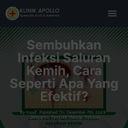
Skip
to
Tog
content
Nav
BERANDA
Sembuhkan
Infeksi Saluran
TENTANG KAMI
Kemih, Cara
LAYANAN KAMI
Seperti Apa Yang
Efektif?
ARTIKEL
Tanya Apollo
By
Yusuf
Published On: Desember 7th, 2023
Categories:
Penyakit Menular Seksual