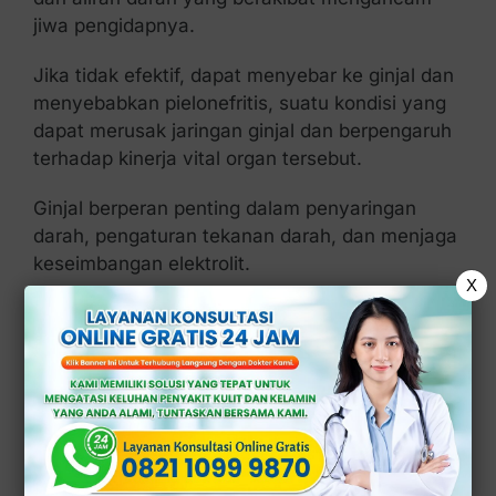
jiwa pengidapnya.
Jika tidak efektif, dapat menyebar ke ginjal dan
menyebabkan pielonefritis, suatu kondisi yang
dapat merusak jaringan ginjal dan berpengaruh
terhadap kinerja vital organ tersebut.
Ginjal berperan penting dalam penyaringan
darah, pengaturan tekanan darah, dan menjaga
keseimbangan elektrolit.
X
Oleh karenanya, infeksi ginjal dapat
menghambat kemampuan ginjal dalam
melaksanakan tugas-tugas tersebut.
Yang pada intinya, kondisi medis ini harus
disembuhkan dengan segera.
Mengonsumsi obat antibiotik tertentu adalah