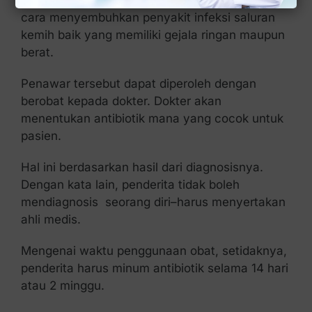
cara menyembuhkan penyakit infeksi saluran
kemih baik yang memiliki gejala ringan maupun
berat.
Penawar tersebut dapat diperoleh dengan
berobat kepada dokter.
Dokter akan
menentukan antibiotik mana yang cocok untuk
pasien.
Hal ini berdasarkan hasil dari diagnosisnya.
Dengan kata lain, penderita tidak boleh
mendiagnosis seorang diri–harus menyertakan
ahli medis.
Mengenai waktu penggunaan obat, setidaknya,
penderita harus minum antibiotik selama 14 hari
atau 2 minggu.