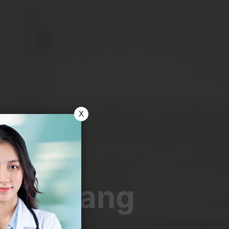
X
Pria Yang
is