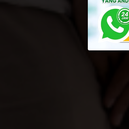
By
Yusuf