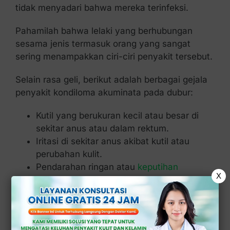
tidak menyadari bahwa mereka terinfeksi.
Pahamilah bahwa lelaki yang berhubungan
sesama jenis termasuk orang yang sangat
sering menampakkan ciri-ciri penyakit tersebut.
Selain rasa geli, berikut adalah berbagai gejala
penyakit kondiloma akuminata pada dubur:
Kutil yang berukuran kecil atau besar di
sekitar anus atau dalam rektum.
Iritasi di sekitar anus akibat kutil atau
perubahan kulit.
Pendarahan ringan atau
keputihan
X
bercampur darah
, terutama saat buang air
besar.
Nyeri saat duduk atau buang air besar.
Kulit di sekitar anus mungkin terasa lembut