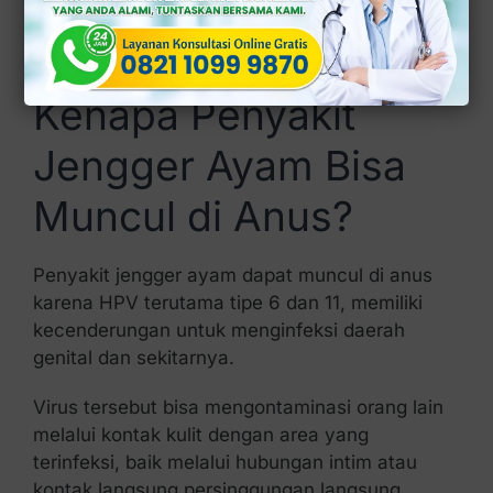
atau lembab.
Dapat menjadi tempat bagi infeksi bakteri
atau jamur.
Kenapa Penyakit
Jengger Ayam Bisa
Muncul di Anus?
Penyakit jengger ayam dapat muncul di anus
karena HPV terutama tipe 6 dan 11, memiliki
kecenderungan untuk menginfeksi daerah
genital dan sekitarnya.
Virus tersebut bisa mengontaminasi orang lain
melalui kontak kulit dengan area yang
terinfeksi, baik melalui hubungan intim atau
kontak langsung persinggungan langsung