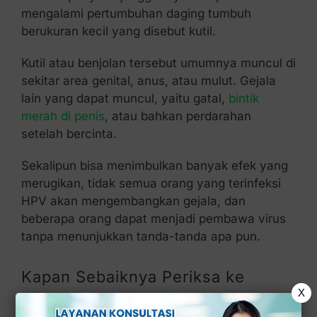
mengalami pertumbuhan daging tumbuh
berukuran kecil yang disebut kutil.
Kutil atau benjolan tersebut umumnya muncul di
sekitar area genital, anus, atau mulut. Gejala
lain yang dapat muncul, yaitu gatal,
bintik
merah di penis
, atau bahkan perdarahan
setelah bercinta.
Sekalipun bisa menimbulkan banyak efek yang
merugikan, tidak semua orang yang terinfeksi
HPV akan mengembangkan gejala, dan
beberapa orang dapat menjadi pembawa virus
tanpa menunjukkan tanda-tanda apa pun.
Kapan Sebaiknya Periksa ke
X
Dokter?