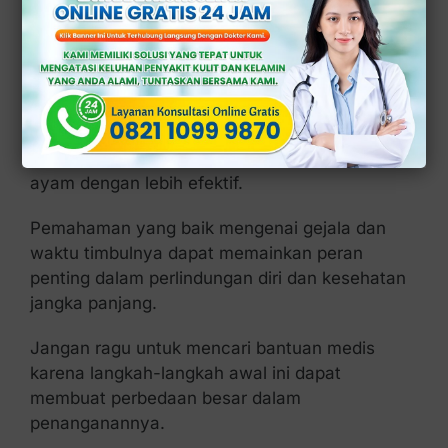
Jika Anda mencurigai adanya gejala seperti di
atas atau telah memiliki risiko paparan, segera
berkonsultasilah dengan dokter.
Pemeriksaan dini dapat membantu dalam
mendeteksi dan mengobati penyakit jengger
ayam dengan lebih efektif.
Pemahaman yang baik mengenai gejala dan
waktu timbulnya dapat memainkan peran
penting dalam perlindungan diri dan kesehatan
jangka panjang.
Jangan ragu untuk mencari bantuan medis
karena langkah-langkah awal ini dapat
membuat perbedaan besar dalam
penanganannya.