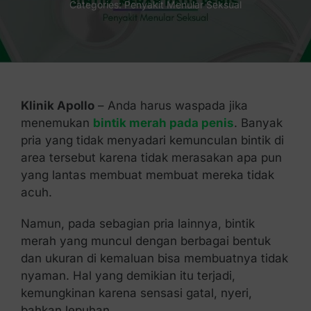
Categories:
Penyakit Menular Seksual
Kontak Kami
Klinik Apollo
– Anda harus waspada jika
menemukan
bintik merah pada penis
. Banyak
pria yang tidak menyadari kemunculan bintik di
area tersebut karena tidak merasakan apa pun
yang lantas membuat membuat mereka tidak
acuh.
Namun, pada sebagian pria lainnya, bintik
merah yang muncul dengan berbagai bentuk
dan ukuran di kemaluan bisa membuatnya tidak
nyaman. Hal yang demikian itu terjadi,
kemungkinan karena sensasi gatal, nyeri,
bahkan lepuhan.