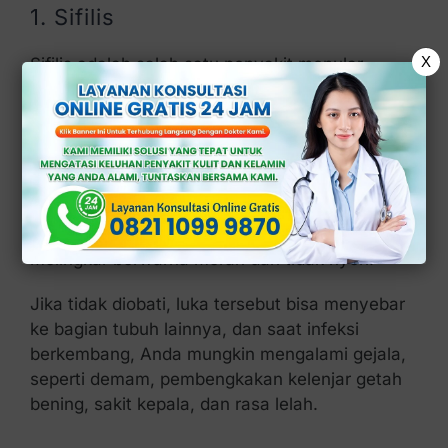
1. Sifilis
X
Sifilis adalah salah satu penyakit menular
seksual yang menular melalui hubungan
percintaan tanpa alat pelindung dengan
pengidap.
Penyakit seksual ini disebabkan oleh
Treponema pallidum
. Infeksi awal sifilis sering
kali muncul dengan gejala yang berupa luka
melingkar berwarna merah dan tidak nyeri.
Jika tidak diobati, luka tersebut bisa menyebar
ke bagian tubuh lainnya, dan saat infeksi
berkembang, Anda mungkin mengalami gejala,
seperti demam, pembengkakan kelenjar getah
bening, sakit kepala, dan rasa lelah.