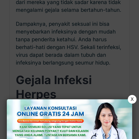
dari mereka yang tidak sadar karena tidak
mengalami gejala selama bertahun-tahun.
Dampaknya, penyakit seksual ini bisa
menyebarkan infeksinya dengan mudah
tanpa penderita ketahui. Anda harus
berhati-hati dengan HSV. Sekali terinfeksi,
virus dapat berada dalam tubuh dan
infeksinya berlangsung seumur hidup.
Gejala Infeksi
Herpes
X
Gejala infeksi HSV-1 yang harus Anda
pahami, antara lain:
Nyeri, gatal, rasa terbakar di bibir.