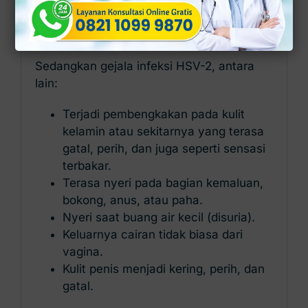
Terdapat luka lepuh, benjolan kecil,
atau sariawan pada area mulut.
Luka lepuh yang terasa sangat nyeri.
Sedangkan gejala infeksi HSV-2, antara
lain:
Terjadi pembengkakan pada kulit
kelamin atau sekitarnya yang terasa
gatal, perih, dan juga seperti sensasi
terbakar.
Terasa nyeri pada bagian kemaluan,
bokong, anus, atau paha.
Nyeri saat buang air kecil (disuria).
Keluarnya cairan tidak biasa dari
vagina.
Kulit penis menjadi kering, perih, dan
gatal.