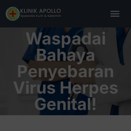
Skip
to
Tog
content
Nav
Waspadai
BERANDA
Bahaya
TENTANG KAMI
Penyebaran
LAYANAN KAMI
Virus Herpes
ARTIKEL
Genital!
Tanya Apollo