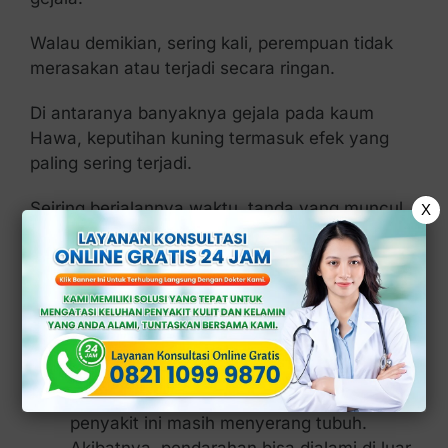
Walau demikian, sering kali, perempuan tidak
merasakan atau terjadi secara ringan.
Di antaranya banyaknya gejala pada kaum
Hawa, keputihan kuning termasuk efek yang
paling sering terjadi.
Seiring berjalannya waktu, tanda yang muncul
X
akan semakin parah kalau tidak diatasi dengan
obat yang tepat.
Ketika tanda gonore sudah parah pada wanita,
berbagai tanda berikut ini akan terasa.
Perputaran haid yang kacau
: Siklus atau
perputaran haid akan bermasalah ketika
penyakit ini masih menyerang tubuh.
Akibatnya, pendarahan bisa dialami di luar