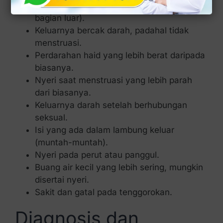
Pembengkakan pada vulva (genitalia
bagian luar).
Keluarnya bercak darah, padahal tidak
menstruasi.
Perdarahan haid yang lebih berat daripada
biasanya.
Nyeri saat menstruasi yang lebih parah
dari biasanya.
Keluarnya darah setelah berhubungan
seksual.
Isi yang ada dalam lambung keluar
(muntah-muntah).
Nyeri pada perut atau panggul.
Buang air kecil yang lebih sering, mungkin
disertai nyeri.
Sakit dan gatal pada tenggorokan.
Diagnosis dan