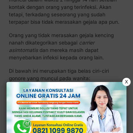
kontak dengan orang yang terinfeksi. Akan
tetapi, terkadang seseorang yang sudah
terpapar bisa tidak merasakan gejala apa pun.
Orang yang tidak merasakan gejala kencing
nanah dikategorikan sebagai
carrier
asimtomatis
dan mereka masih dapat
menyebarkan infeksi kepada orang lain.
Di bawah ini merupakan tiga belas ciri-ciri
gonore yang muncul pada wanita:
X
Keputihan
lebih banyak daripada biasanya.
Keputihan abnormal
dengan cairan yang
berwarna kuning atau hijau.
Nyeri selama berhubungan badan dengan
pasangan.
Suhu tubuh mengalami kenaikan (demam).