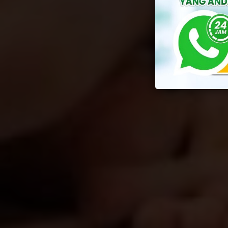
By
Yusu