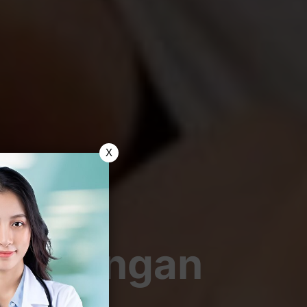
X
uh, Jangan
yesal