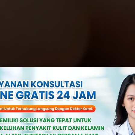
b Sipilis Kamb
lang, Nanti Men