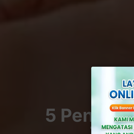
5 Penyeba
Teru