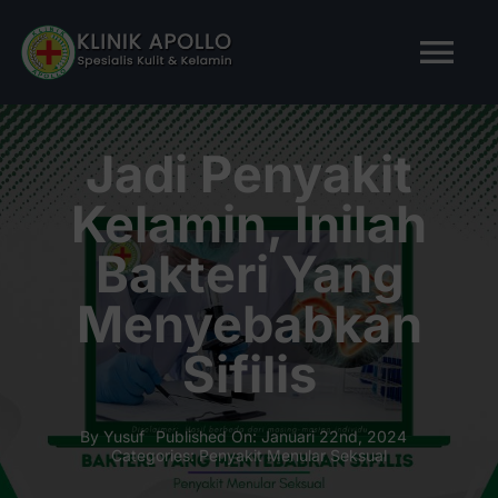
Skip
to
Tog
content
Nav
BERANDA
Jadi Penyakit
Kelamin, Inilah
TENTANG KAMI
Bakteri Yang
LAYANAN KAMI
Menyebabkan
Sifilis
ARTIKEL
Tanya Apollo
By
Yusuf
Published On: Januari 22nd, 2024
Categories:
Penyakit Menular Seksual