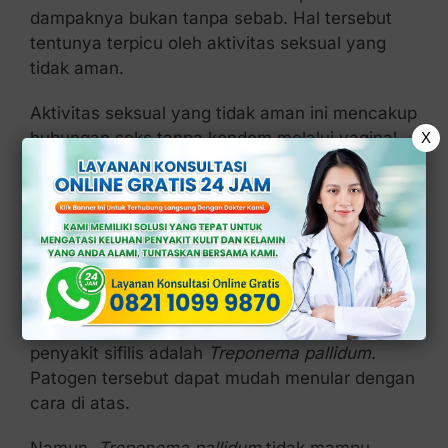
dampaknya bukan tanpa sebab. Hal tersebut
tentunya terpicu oleh aktivitas seksual yang
tidak aman.
Aktivitas seksual yang tidak aman ini mencakup
hubungan seks tanpa kondom melalui vaginal,
X
oral, maupun anal.
Jika seseorang melakukan hal tersebut secara
terus-menerus, bakterinya akan menginfeksi
alat kelamin (kemunculan tergantung jenis
kontak seksual).
Adapun bakteri yang dapat menyebabkan
penyakit sifilis adalah
Treponema pallidum
.
Patogen tersebut dapat mudah menular dengan
cara di atas.
Namun,
Treponema pallidum
tidak mampu