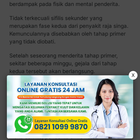
berdampak pada fisik dan mental penderita.
Tidak terkecuali sifilis sekunder yang
merupakan fase kedua dari penyakit raja singa.
Kemunculannya disebabkan oleh tahap primer
yang tidak diobati.
Setelah seseorang menderita tahap primer,
sekitar beberapa minggu, gejala dari tahap
kedua tersebut akan berlangsung.
X
Pada saat kemunculan inilah, penderita harus
berhati-hati. Sebab, gejalanya bermacam-
macam.
Apabila penderita tidak memperoleh
penanganan, kondisinya bisa semakin parah.
Maka dari itu, penderita sifilis harus