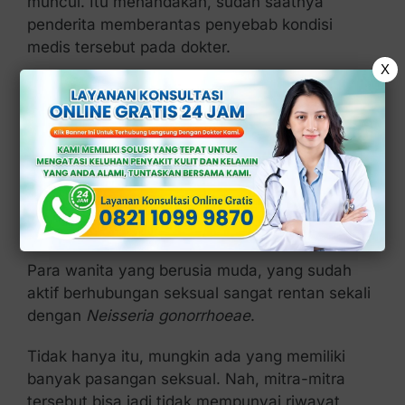
muncul. Itu menandakan, sudah saatnya
penderita memberantas penyebab kondisi
medis tersebut pada dokter.
X
Kenapa Penyakit Kencing Nanah
Terjadi?
Bakteri merupakan penyebab dari penyakit
kencing nanah pada wanita. Adapun namanya
adalah
Neisseria gonorrhoeae
.
Para wanita yang berusia muda, yang sudah
aktif berhubungan seksual sangat rentan sekali
dengan
Neisseria gonorrhoeae
.
Tidak hanya itu, mungkin ada yang memiliki
banyak pasangan seksual. Nah, mitra-mitra
tersebut bisa jadi tidak mempunyai riwayat