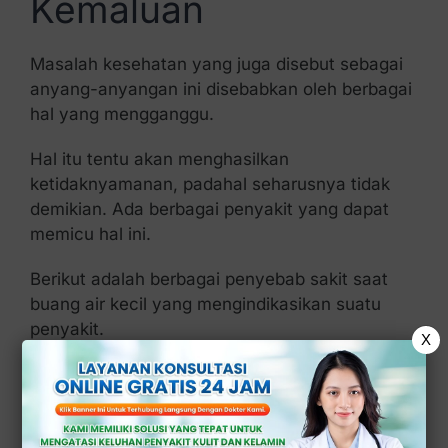
Kemaluan
Masalah kesehatan yang juga disebut sebagai
anyang-anyangan ini disebabkan oleh berbagai
hal yang mengganggu.
Hal itu tentu akan menghasilkan
ketidaknyamanan, padahal seharusnya tidak
demikian. Ada berbagai penyakit yang dapat
memicu hal ini.
Berikut adalah berbagai penyebab sakit saat
buang air kecil yang mengindikasikan suatu
penyakit.
X
1. Infeksi Saluran Kemih (ISK)
Infeksi saluran kemih atau disingkat ISK