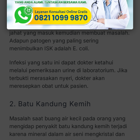
merupakan inflamasi atau peradangan pada
bagian-bagian yang termasuk saluran kencing.
Kondisi tersebut acapkali terjadi akibat patogen
jahat yang masuk kemudian membuat masalah.
Adapun patogen yang paling sering
menimbulkan ISK adalah E. coli.
Infeksi yang satu ini dapat dokter ketahui
melalui pemeriksaan urine di laboratorium. Jika
terbukti merasakan nyeri, dokter akan
meresepkan obat untuk pasien.
2. Batu Kandung Kemih
Masalah saat buang air kecil pada orang yang
mengidap penyakit batu kandung kemih terjadi
karena mineral dalam air seni mengkristal dan