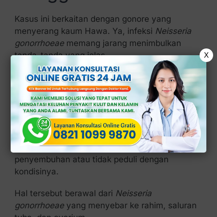
Kasus ini berkaitan dengan gonore yang
menyerang kaum Hawa. Ya, infeksi
Neisseria
gonorrhoeae
memang jarang menimbulkan
tanda-tanda yang jelas.
X
Tanda-tanda yang jelas atau ringan tersebut
membuat wanita tidak sadar sehingga tidak
mengobati infeksinya. Hal inilah yang membuat
mereka mudah terkena komplikasi.
Gonore akan menyebabkan penyakit radang
panggul pada penderita kalau tidak memperoleh
penyembuhan atau tidak peduli dengan
kondisinya.
Hal tersebut berawal dari
Neisseria
gonorrhoeae
yang menyebar ke rahim, saluran