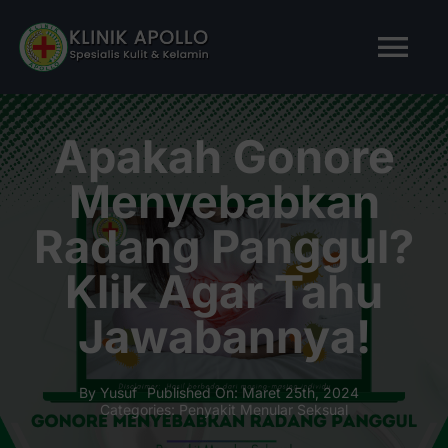
Skip
to
Tog
content
Nav
BERANDA
Apakah Gonore
Menyebabkan
TENTANG KAMI
Radang Panggul?
LAYANAN KAMI
Klik Agar Tahu
Jawabannya!
ARTIKEL
Tanya Apollo
By
Yusuf
Published On: Maret 25th, 2024
Categories:
Penyakit Menular Seksual