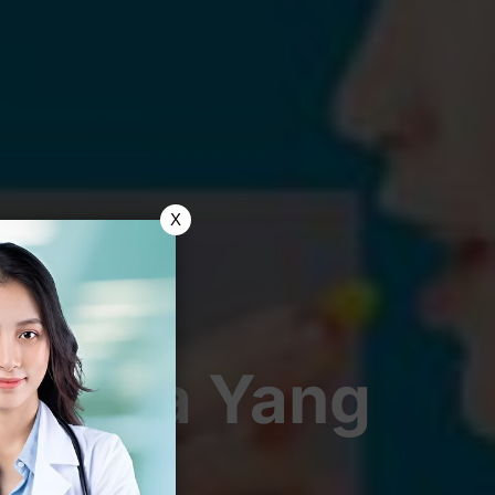
X
Wanita Yang
embuh