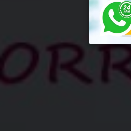
By
Yus