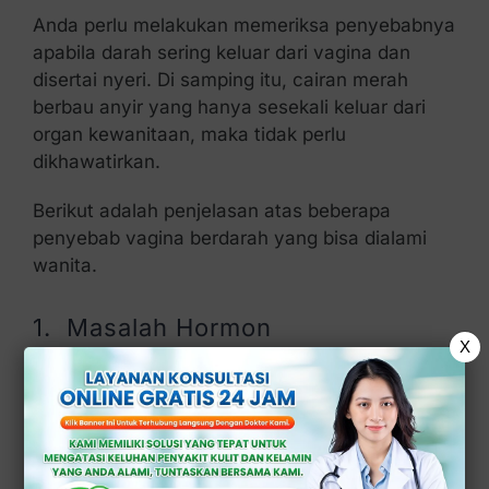
Anda perlu melakukan memeriksa penyebabnya
apabila darah sering keluar dari vagina dan
disertai nyeri. Di samping itu, cairan merah
berbau anyir yang hanya sesekali keluar dari
organ kewanitaan, maka tidak perlu
dikhawatirkan.
Berikut adalah penjelasan atas beberapa
penyebab vagina berdarah yang bisa dialami
wanita.
1. Masalah Hormon
X
Penyebab yang pertama adalah masalah
hormon. Haid wanita dikendalikan oleh hormon
estrogen dan progesteron. Kadar hormon yang
tidak seimbang atau terganggu, maka bisa
menyebabkan pendarahan di luar siklus