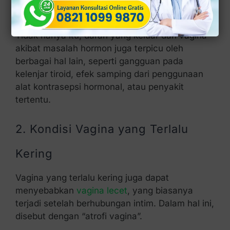
menstruasi.
Tidak hanya itu, darah yang keluar dari vagina
akibat masalah hormon juga terpicu oleh
berbagai hal lain, seperti gangguan pada
kelenjar tiroid, efek samping dari penggunaan
alat kontrasepsi hormonal, atau penyakit
tertentu.
2. Kondisi Vagina yang Terlalu
Kering
Vagina yang terlalu kering juga dapat
menyebabkan
vagina lecet
, yang biasanya
terjadi setelah berhubungan intim. Dalam hal ini,
disebut dengan “atrofi vagina”.