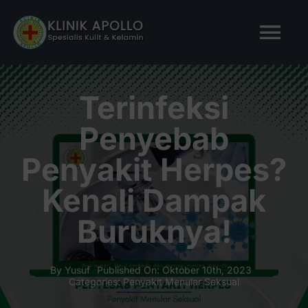
Skip
to
Tog
content
Nav
BERANDA
Terinfeksi
Penyebab
TENTANG KAMI
Penyakit Herpes?
LAYANAN KAMI
Kenali Dampak
Buruknya!
ARTIKEL
Tanya Apollo
By
Yusuf
Published On: Oktober 10th, 2023
Categories:
Penyakit Menular Seksual