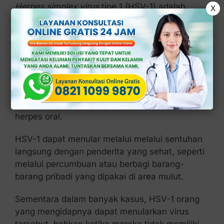
Herpes simplex virus
tipe 1 (HSV-1) adalah
X
salah satu jenis virus herpes, umumnya menjadi
pemicu herpes oral atau herpes labialis yang
sering ditemukan pada area mulut dan bibir.
Selain menginfeksi mulut, HSV-1 juga memiliki
potensi untuk menyebar dari mulut ke alat
kelamin, menyebabkan herpes genital pada
orang yang menerima seks oral dari pengidap
herpes oral.
HSV-1 dapat menular melalui melalui sentuhan
langsung dengan penderita yang sehat, seperti
melalui percumbuan atau berbagi barang-
barang pribadi yang dipakai di area mulut.
Sementara dalam banyak kasus, HSV-1 orang
yang mengidapnya dapat menularkan virus
tersebut, bahkan ketika mereka tidak memiliki