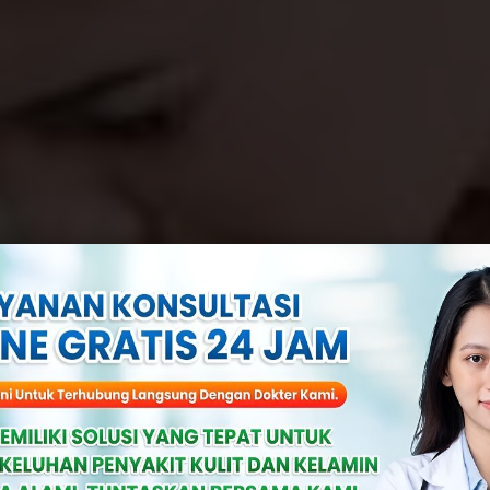
it Radang Pang
? Bersiap Kena 