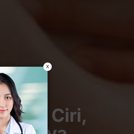
X
ntuk, Ciri,
obatinya