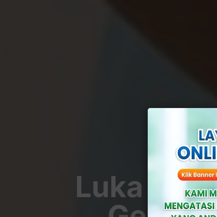
Luka Sifil
Gejala 