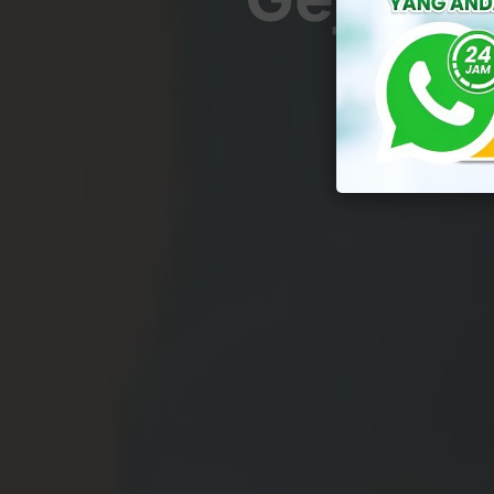
By
Yu