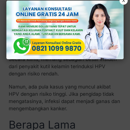
X
yang disebabkan oleh
Human papillomavirus
(HPV), virus yang dapat menginfeksi kulit
genital.
Nah, virus HPV yang mengakibatkan kutil
kelamin ini bisa menimbulkan berbagai jenis
kanker, seperti serviks, penis, dan anus.
Secara klinis, memang sebagian besar insiden
dari penyakit kutil kelamin terinduksi HPV
dengan risiko rendah.
Namun, ada pula kasus yang muncul akibat
HPV dengan risiko tinggi. Jika pengidap tidak
mengatasinya, infeksi dapat menjadi ganas dan
mengembangkan kanker.
Berapa Lama