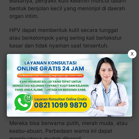
Biasanya, penyakit kutil kelamin muncul dalam
bentuk benjolan kecil yang menonjol di daerah
organ intim.
HPV dapat membentuk kutil secara tunggal
atau berkelompok yang sering kali bertekstur
kasar dan tidak nyaman saat tersentuh.
X
2. Warna yang Beda
dari Kulit Sekitar
Ciri kutil kelamin pada tahap awal yang
berikutnya adalah memiliki warna yang berbeda
dari kulit sekitarnya.
Mereka bisa berwarna putih, merah muda, atau
keabu-abuan. Perbedaan warna ini dapat
membuatnya mudah dikenali.