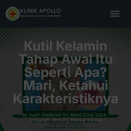
Skip
to
Tog
content
Nav
BERANDA
Kutil Kelamin
Tahap Awal Itu
TENTANG KAMI
Seperti Apa?
LAYANAN KAMI
Mari, Ketahui
Karakteristiknya
ARTIKEL
Tanya Apollo
By
Yusuf
Published On: Maret 22nd, 2024
Categories:
Penyakit Menular Seksual