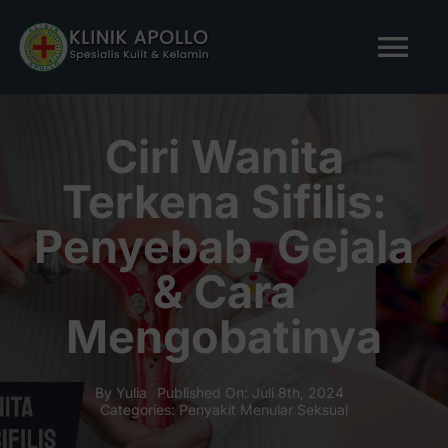
Skip
to
Tog
content
Nav
BERANDA
Ciri Wanita
Terkena Sifilis:
TENTANG KAMI
Penyebab, Gejala
LAYANAN KAMI
& Cara
Mengobatinya
ARTIKEL
Tanya Apollo
By
Yulia
Published On: Juli 8th, 2024
Categories:
Penyakit Menular Seksual