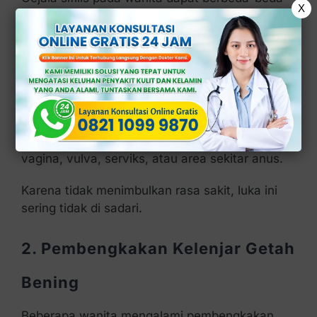
X
tergantung tahap infeksinya.
1. Muncul Luka pada Area
Kelamin
Pada tahap awal, sifilis sering di tandai dengan
munculnya luka kecil yang tidak nyeri pada
vagina, vulva, serviks, atau area sekitar anus.
Karena tidak menimbulkan rasa sakit, luka ini
sering tidak di sadari.
2. Pembengkakan Kelenjar Getah
Bening
Beberapa wanita mengalami pembengkakan