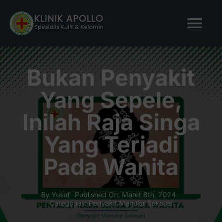
Skip
to
Tog
content
Nav
BERANDA
Bukan Penyakit
Yang Sepele,
TENTANG KAMI
Inilah Raja Singa
LAYANAN KAMI
Yang Terjadi
Pada Wanita
ARTIKEL
Tanya Apollo
By
Yusuf
Published On: Maret 8th, 2024
Categories:
Penyakit Menular Seksual