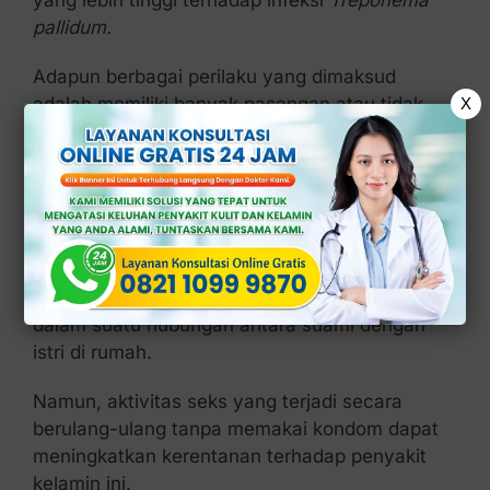
pallidum.
Adapun berbagai perilaku yang dimaksud
adalah memiliki banyak pasangan atau tidak
X
menggunakan kondom secara konsisten.
2. Aktivitas Seks yang Berulang-
ulang
Aktivitas seks memang menjadi kebutuhan
dalam suatu hubungan antara suami dengan
istri di rumah.
Namun, aktivitas seks yang terjadi secara
berulang-ulang tanpa memakai kondom dapat
meningkatkan kerentanan terhadap penyakit
kelamin ini.