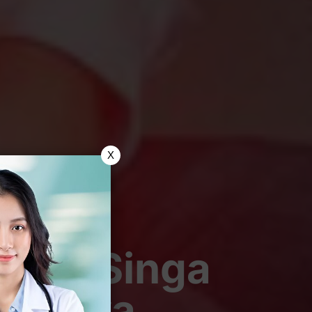
X
Raja Singa
asannya