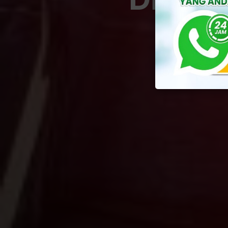
By
Yuli