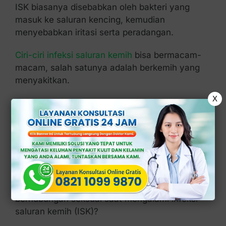
ISK biasanya disebabkan oleh bakteri yang
masuk ke saluran kencing, kemudian
menyebabkan iritasi serta peradangan.
Ciri-ciri infeksi saluran kemih
bisa bermacam-
macam, salah satunya adalah berkemih yang
menyakitkan.
X
Ketahuilah bahwa saat mengalami infeksi ini,
tubuh sedang berusaha untuk melawan infeksi.
Itu sebabnya, beristirahat dan memberikan
waktu bagi tubuh untuk pulih merupakan
langkah yang penting.
Kembali ke pertanyaan utama, apakah boleh
berhubungan seksual saat mengalami infeksi
saluran kemih (ISK)?