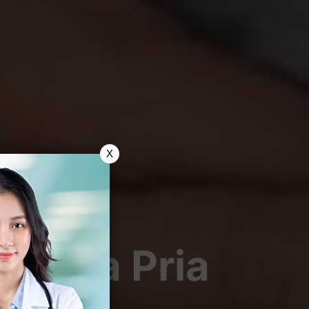
X
 Pada Pria
Gonore