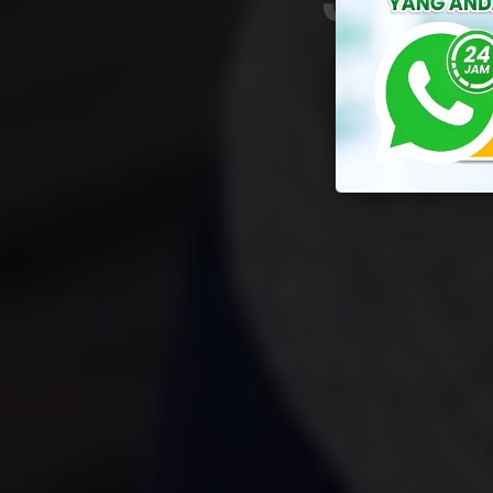
By
Yuli