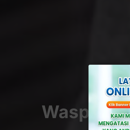
Waspadai!
Jadi 