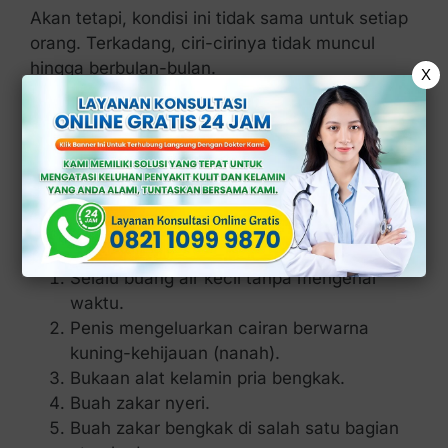
Akan tetapi, kondisi ini tidak sama untuk setiap
orang. Terkadang, ciri-cirinya tidak muncul
hingga berbulan-bulan.
X
Anda tahu tidak mengapa penyakit ini jarang
diobati? Karena gejalanya tidak muncul sama
sekali pada sebagian pria (sekitar 10 persen).
Berikut adalah ciri-ciri gonore yang bisa dialami
oleh para pria.
Selalu buang air kecil tanpa mengenal
waktu.
Penis mengeluarkan cairan berwarna
kuning-kehijauan (nanah).
Bukaan alat kelamin pria bengkak.
Buah zakar nyeri.
Buah zakar bengkak di salah satu bagian