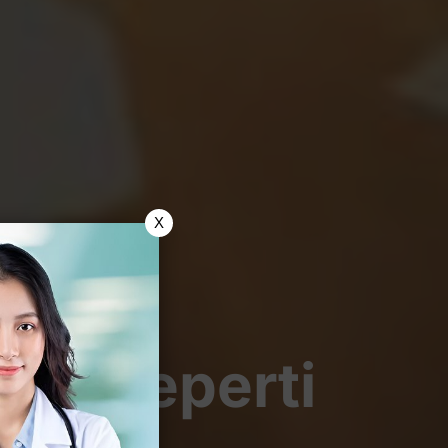
X
re, Seperti
imak!