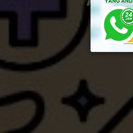
By
Yus