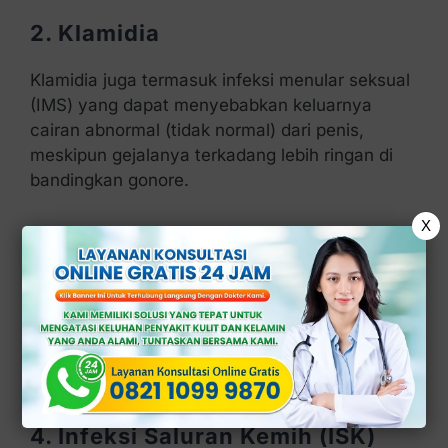
2. Klamidia
Klamidia juga termasuk infeksi menular seksual
(IMS) yang dapat menyebabkan keluarnya
cairan abnormal (tidak normal) dari penis,
meskipun gejalanya terkadang lebih ringan di
bandingkan gonore.
X
3. Uretritis
Uretritis adalah peradangan pada uretra atau
saluran yang membawa urine keluar dari tubuh.
Kondisi ini dapat di sebabkan oleh infeksi
bakteri maupun faktor lainnya.
4. Infeksi Saluran Kemih (ISK)