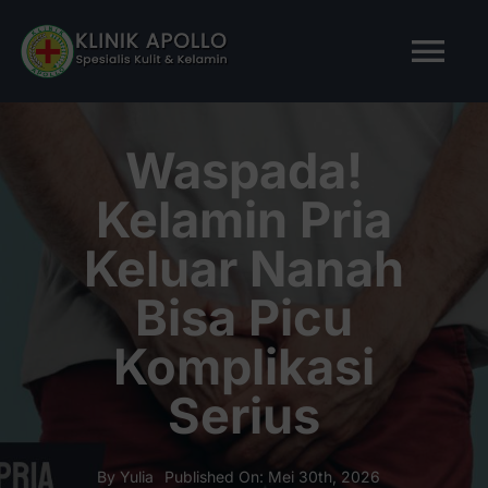
Skip
to
Tog
content
Nav
BERANDA
Waspada!
Kelamin Pria
TENTANG KAMI
Keluar Nanah
LAYANAN KAMI
Bisa Picu
Komplikasi
ARTIKEL
Serius
Tanya Apollo
By
Yulia
Published On: Mei 30th, 2026