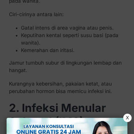
pada wanita.
Ciri-cirinya antara lain:
Gatal intens di area vagina atau penis.
Keputihan kental seperti susu basi (pada
wanita).
Kemerahan dan iritasi.
Jamur tumbuh subur di lingkungan lembap dan
hangat.
Kurangnya kebersihan, pakaian ketat, atau
perubahan hormon bisa memicu infeksi ini.
2. Infeksi Menular
Seksual (IMS)
X