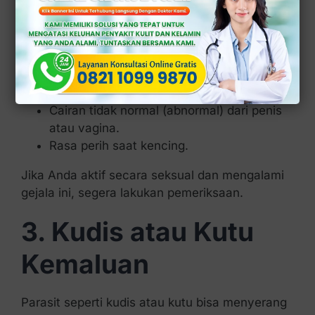
Beberapa jenis IMS (infeksi menular seksual)
seperti herpes genital, gonore (kencing nanah),
atau klamidia dapat menyebabkan gatal hebat
di sertai gejala lain seperti:
Luka kecil atau lepuhan di kelamin.
Cairan tidak normal (abnormal) dari penis
atau vagina.
Rasa perih saat kencing.
Jika Anda aktif secara seksual dan mengalami
gejala ini, segera lakukan pemeriksaan.
3. Kudis atau Kutu
Kemaluan
Parasit seperti kudis atau kutu bisa menyerang