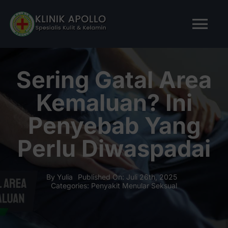
Skip
to
Tog
content
Nav
BERANDA
Sering Gatal Area
Kemaluan? Ini
TENTANG KAMI
Penyebab Yang
LAYANAN KAMI
Perlu Diwaspadai
ARTIKEL
By
Yulia
Published On: Juli 26th, 2025
Categories:
Penyakit Menular Seksual
Tanya Apollo