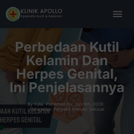
Skip
to
Tog
content
Nav
BERANDA
Perbedaan Kutil
Kelamin Dan
TENTANG KAMI
Herpes Genital,
LAYANAN KAMI
Ini Penjelasannya
ARTIKEL
By
Yulia
Published On: Juni 6th, 2026
Categories:
Penyakit Menular Seksual
Tanya Apollo