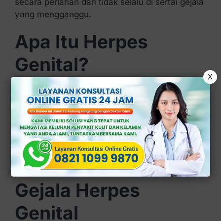
secara perlahan dan tidak selalu di sertai gejala
yang mengganggu.
Apa Itu Herpes
Genital?
X
Herpes genital adalah infeksi yang di sebabkan
oleh
Herpes Simplex Virus
(
HSV
), terutama
HSV
tipe 2, meskipun
HSV
tipe 1 juga dapat menjadi
penyebabnya.
Penyakit ini menyerang kulit dan selaput lendir
di area genital.
Gejala Herpes
Genital