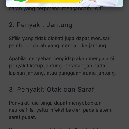
Pembuluh darah ini dapat memecah pembuluh
darah yang berpotensi mengancam jiwa.
2. Penyakit Jantung
Sifilis yang tidak diobati juga dapat merusak
pembuluh darah yang mengalir ke jantung.
Apabila menyebar, pengidap akan mengalami
penyakit katup jantung, peradangan pada
lapisan jantung, atau gangguan irama jantung.
3. Penyakit Otak dan Saraf
Penyakit raja singa dapat menyebabkan
neurosifilis, yaitu infeksi bakteri pada sistem
saraf pusat.