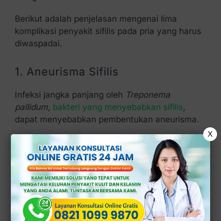
Berikut adalah penjelasan mengenai lima
komplikasi penyakit sifilis pada pria yang harus
diwaspadai.
1. Aneurisma Sifilis
Infeksi jangka panjang oleh
Treponema
pallidum
,
bakteri yang menyebabkan sifilis
,
dapat menyebabkan pembentukan aneurisma.
X
Aneurisma adalah pelebaran yang tidak normal
pada pembuluh darah. Aneurisma sifilis
biasanya terjadi pada aorta
Aorta sendiri merupakan pembuluh darah besar
yang mengalirkan darah dari jantung.