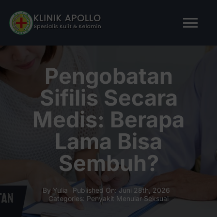
Skip
to
Tog
content
Nav
BERANDA
Pengobatan
Sifilis Secara
TENTANG KAMI
Medis: Berapa
LAYANAN KAMI
Lama Bisa
Sembuh?
ARTIKEL
Tanya Apollo
By
Yulia
Published On: Juni 28th, 2026
Categories:
Penyakit Menular Seksual