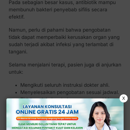
Pada sebagian besar kasus, antibiotik mampu
membunuh bakteri penyebab sifilis secara
efektif.
Namun, perlu di pahami bahwa pengobatan
tidak dapat memperbaiki kerusakan organ yang
sudah terjadi akibat infeksi yang terlambat di
tangani.
Selama menjalani terapi, pasien juga di anjurkan
untuk:
Mengikuti seluruh instruksi dokter ahli.
Menyelesaikan pengobatan sesuai jadwal.
X
Tidak melakukan hubungan seksual hingga
dokter ahli menyatakan aman.
Mengajak pasangan seksual untuk
menjalani pemeriksaan.