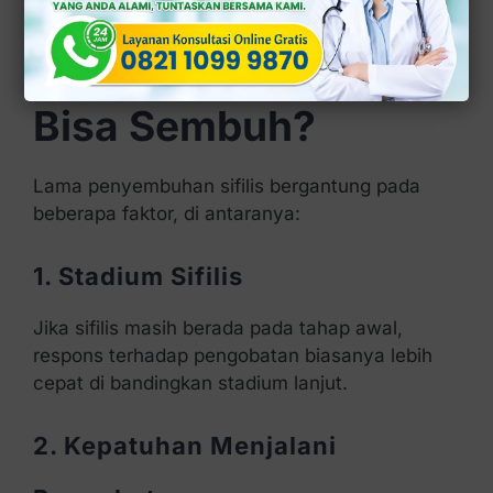
Berapa Lama
Pengobatan Sifilis
Bisa Sembuh?
Lama penyembuhan sifilis bergantung pada
beberapa faktor, di antaranya:
1. Stadium Sifilis
Jika sifilis masih berada pada tahap awal,
respons terhadap pengobatan biasanya lebih
cepat di bandingkan stadium lanjut.
2. Kepatuhan Menjalani