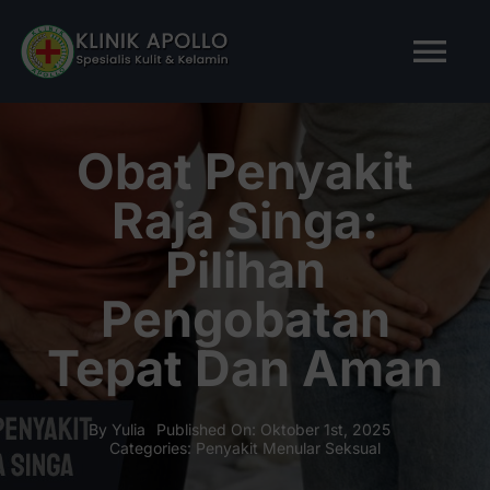
Skip
to
Tog
content
Nav
BERANDA
Obat Penyakit
Raja Singa:
TENTANG KAMI
Pilihan
LAYANAN KAMI
Pengobatan
Tepat Dan Aman
ARTIKEL
Tanya Apollo
By
Yulia
Published On: Oktober 1st, 2025
Categories:
Penyakit Menular Seksual