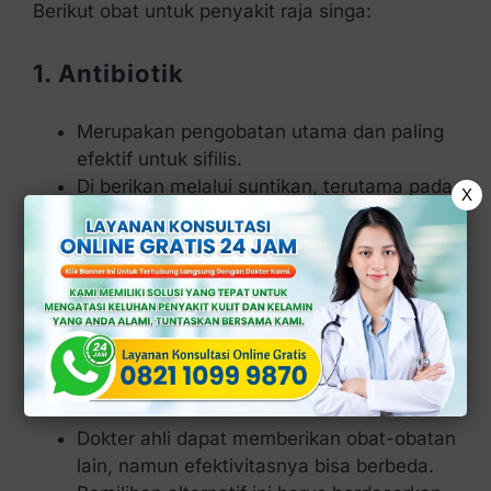
Berikut obat untuk penyakit raja singa:
1. Antibiotik
Merupakan pengobatan utama dan paling
efektif untuk sifilis.
Di berikan melalui suntikan, terutama pada
X
tahap awal penyakit.
Dosis dan lama pengobatan di sesuaikan
dengan tingkat keparahan.
2. Alternatif Antibiotik (Jika
Alergi)
Dokter ahli dapat memberikan obat-obatan
lain, namun efektivitasnya bisa berbeda.