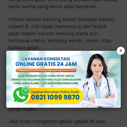
serta warna yang keruh atau berdarah.
Infeksi saluran kencing akibat berbagai bakteri,
seperti E. coli dapat menyerang dan terjadi
pada bagian saluran kencing mana pun,
termasuk uretra, kandung kemih, ureter, atau
bahkan ginjal.
X
Oleh karena itu, pengobatan yang tepat dan
tepat waktu sangat penting untuk mengatasi
infeksi saluran kencing dan mencegah
komplikasi yang lebih serius.
Sayangnya, masih banyak yang belum sadar
dan menganggap bahwa ISK termasuk masalah
yang ringan.
Jika Anda mengalami gejala-gejala di atas,