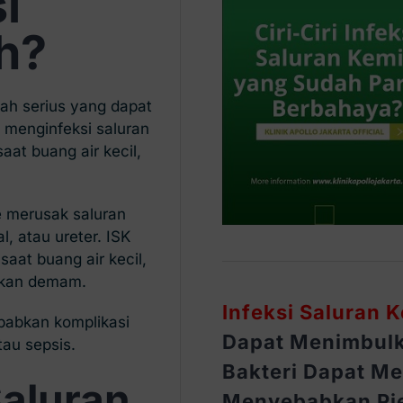
i
h?
ah serius yang dapat
 menginfeksi saluran
aat buang air kecil,
e merusak saluran
l, atau ureter. ISK
saat buang air kecil,
hkan demam.
Infeksi Saluran 
yebabkan komplikasi
Dapat Menimbulk
atau sepsis.
Bakteri Dapat Me
Saluran
Menyebabkan Pie