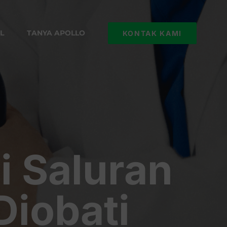
L
TANYA APOLLO
KONTAK KAMI
i Saluran
Diobati