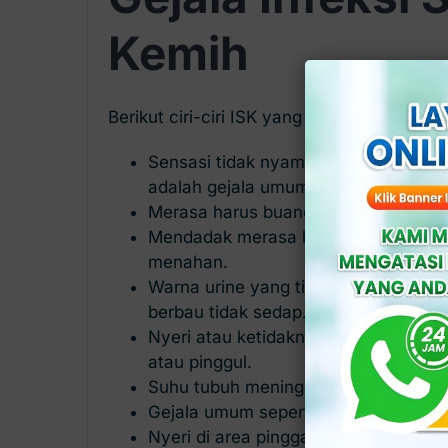
Kemih
Berikut ciri-ciri ISK yang umum:
Sensasi tidak nyaman atau sakit saat
adalah gejala umum ISK.
Merasa harus buang air kecil lebih se
Mendadak merasa harus buang air kec
menahan.
Warna urine yang tidak biasa, mungki
berbau tidak sedap.
Nyeri atau ketidaknyamanan di daer
atau pinggul.
Suhu tubuh meningkat dan menggigil 
Gejala umum seperti lelah dan kurang
Nyeri di area pinggang atau punggu