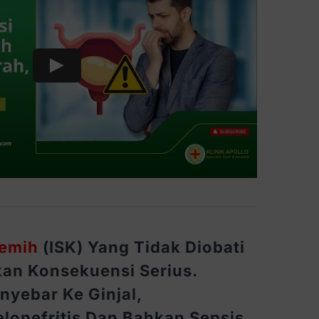
Play
Kemih
(ISK) Yang Tidak Diobati
an Konsekuensi Serius.
nyebar Ke Ginjal,
lonefritis Dan Bahkan Sepsis.