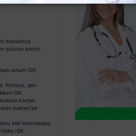
leh masuknya
am saluran kemih.
yebab umum ISK,
la, Proteus, dan
bkan ISK.
ibatkan kontak
rkan bakteri ke
tau alat kontrasepsi
risiko ISK.