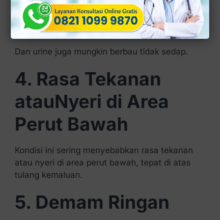
Untuk urine yang berwarna keruh atau
mengandung darah adalah tanda lain dari
infeksi kandung kemih.
Dan urine juga mungkin berbau tidak sedap.
4. Rasa Tekanan
atauNyeri di Area
Perut Bawah
Kondisi ini sering menyebabkan rasa tekanan
atau nyeri di area perut bawah, tepat di atas
tulang kemaluan.
5. Demam Ringan