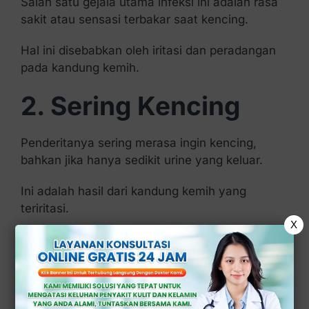
Salah satu gejala utama infeksi ini adalah rasa
sakit atau sensasi terbakar saat kencing.
Hal ini disebabkan oleh iritasi dan peradangan
pada kandung kemih.
2. Sering Kencing
Penderitanya sering merasa ingin kencing,
bahkan jika hanya sedikit urine yang keluar.
Ini adalah hasil dari kandung kemih yang
teriritasi.
X
3. Urine Berwarna
Keruh atau Berdarah