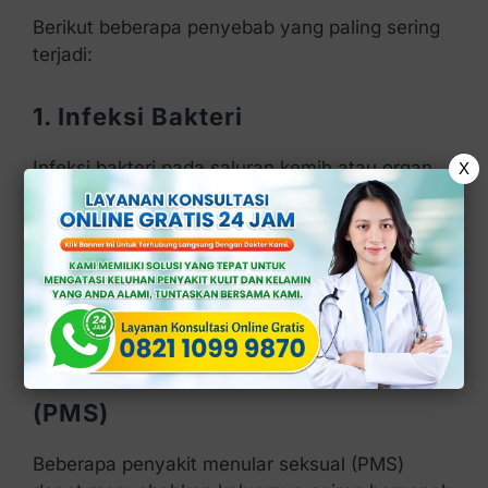
Berikut beberapa penyebab yang paling sering
terjadi:
1. Infeksi Bakteri
Infeksi bakteri pada saluran kemih atau organ
X
reproduksi dapat menyebabkan keluarnya
cairan bernanah dari penis.
Kondisi ini biasanya di sertai gejala lain seperti
rasa perih saat kencing dan bau tidak sedap.
2. Penyakit Menular Seksual
(PMS)
Beberapa penyakit menular seksual (PMS)