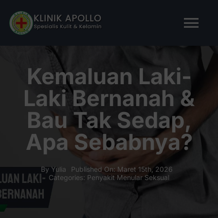
Skip
to
Tog
content
Nav
BERANDA
Kemaluan Laki-
Laki Bernanah &
TENTANG KAMI
Bau Tak Sedap,
LAYANAN KAMI
Apa Sebabnya?
ARTIKEL
By
Yulia
Published On: Maret 15th, 2026
Categories:
Penyakit Menular Seksual
Tanya Apollo