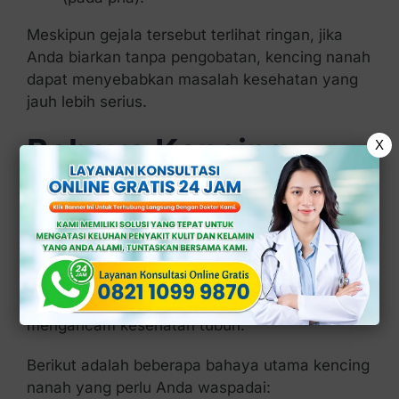
Meskipun gejala tersebut terlihat ringan, jika
Anda biarkan tanpa pengobatan, kencing nanah
dapat menyebabkan masalah kesehatan yang
jauh lebih serius.
Bahaya Kencing
X
Nanah pada
Kesehatan Tubuh
Jika tidak segera terobati, kencing nanah dapat
menyebabkan komplikasi jangka panjang yang
mengancam kesehatan tubuh.
Berikut adalah beberapa bahaya utama kencing
nanah yang perlu Anda waspadai: