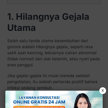
1. Hilangnya Gejala
Utama
Salah satu tanda utama kesembuhan dari
gonore adalah hilangnya gejala, seperti rasa
sakit saat kencing, keluarnya cairan abnormal
(tidak normal) dari alat kelamin, atau nyeri pada
area panggul.
Jika gejala-gejala ini mulai mereda setelah
pengobatan, itu adalah pertanda positif bahwa
infeksi sedang sembuh.
X
2. Tidak Ada Cairan