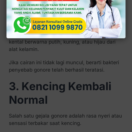
Abnormal (Tidak
Normal)
Gonore sering menyebabkan keluarnya cairan
kental berwarna putih, kuning, atau hijau dari
alat kelamin.
Jika cairan ini tidak lagi muncul, berarti bakteri
penyebab gonore telah berhasil teratasi.
3. Kencing Kembali
Normal
Salah satu gejala gonore adalah rasa nyeri atau
sensasi terbakar saat kencing.