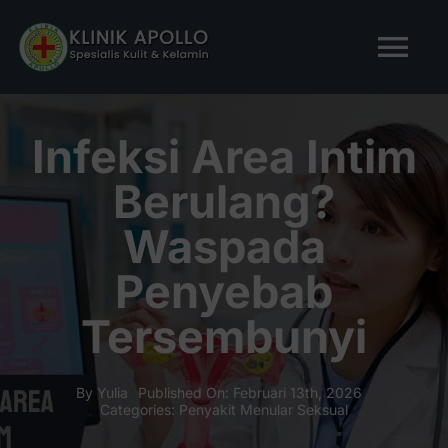
Skip
to
Tog
content
Nav
BERANDA
Infeksi Area Intim
Berulang?
TENTANG KAMI
Waspada
LAYANAN KAMI
Penyebab
Tersembunyi
ARTIKEL
Tanya Apollo
By
Yulia
Published On: Februari 13th, 2026
Categories:
Penyakit Menular Seksual