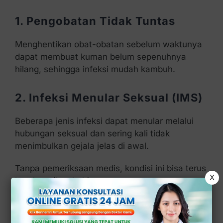
1. Pengobatan Tidak Tuntas
Menghentikan obat-obatan sebelum waktunya
dapat membuat kuman belum sepenuhnya
hilang, sehingga infeksi mudah kambuh.
2. Infeksi Menular Seksual (IMS)
Beberapa jenis infeksi dapat menular melalui
hubungan seksual dan sering kali tidak
menimbulkan gejala jelas di awal.
Tanpa pemeriksaan medis, kondisi ini bisa terus
X
berulang (kambuh).
3. Ketidakseimbangan
pH
& Flora