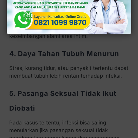
Normal
Penggunaan sabun yang terlalu keras atau
produk pembersih tertentu bisa mengganggu
keseimbangan alami area intim.
4. Daya Tahan Tubuh Menurun
Stres, kurang tidur, atau penyakit tertentu dapat
membuat tubuh lebih rentan terhadap infeksi.
5. Pasanga Seksual Tidak Ikut
Diobati
Pada kasus tertentu, infeksi bisa saling
menularkan jika pasangan seksual tidak
mendapatkan pemeriksaan dan penanganan