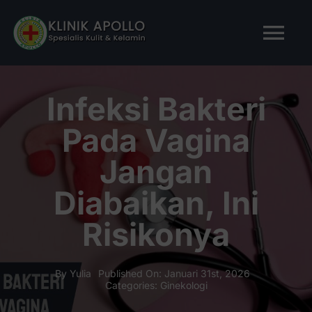
Skip
to
Tog
content
Nav
BERANDA
Infeksi Bakteri
Pada Vagina
TENTANG KAMI
Jangan
LAYANAN KAMI
Diabaikan, Ini
Risikonya
ARTIKEL
Tanya Apollo
By
Yulia
Published On: Januari 31st, 2026
Categories:
Ginekologi