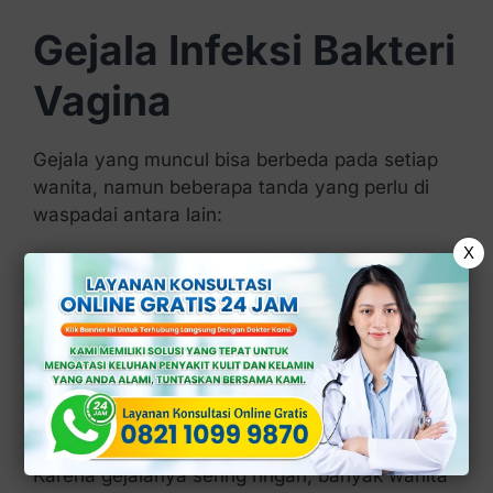
Gejala Infeksi Bakteri
Vagina
Gejala yang muncul bisa berbeda pada setiap
wanita, namun beberapa tanda yang perlu di
waspadai antara lain:
X
Keputihan berwarna putih keabu-abuan
atau kekuningan.
Bau tidak sedap, terutama setelah
berhubungan intim.
Gatal atau perih di area vagina.
Rasa tidak nyaman saat kencing.
Nyeri ringan di area panggul.
Karena gejalanya sering ringan, banyak wanita