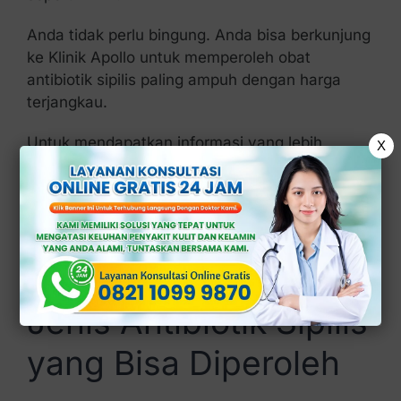
Anda tidak perlu bingung. Anda bisa berkunjung
ke Klinik Apollo untuk memperoleh obat
antibiotik sipilis paling ampuh dengan harga
terjangkau.
Untuk mendapatkan informasi yang lebih
X
akurat, Anda bisa menghubungi dokter dan
melakukan konsultasi medis.
Mengapa demikian? Karena Mereka dapat
memberikan perkiraan biaya pengobatan
berdasarkan kebutuhan spesifik.
Jenis Antibiotik Sipilis
yang Bisa Diperoleh