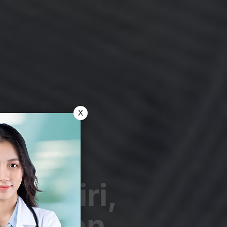
X
ta: Ciri,
sehatan