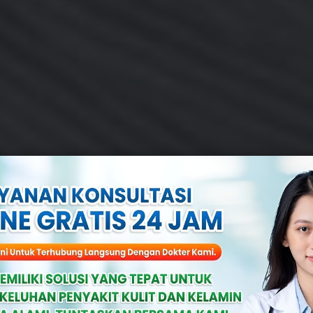
ifilis Pria & Wani
n & Bahaya Ke