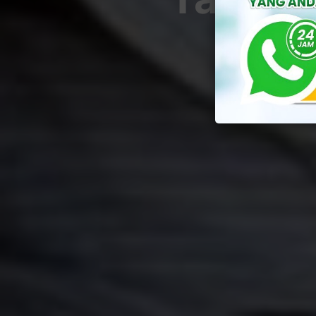
By
Yuli