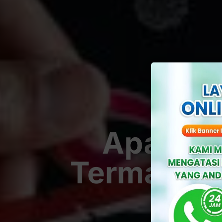
Apakah 
Termasuk 
By
Yus