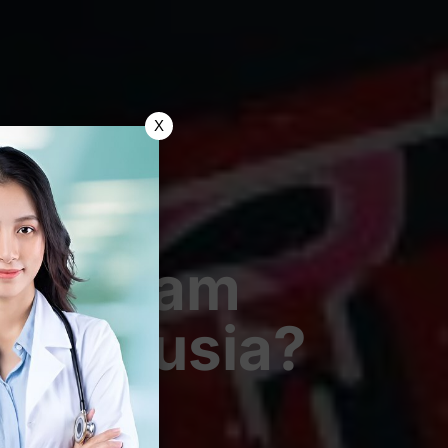
X
ger Ayam
i Manusia?
Seksual