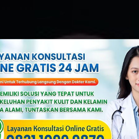
Penyakit Jeng
Berbahaya Bag
uf
Published On: Maret 31st, 2024
Categories:
Penyakit Menular 