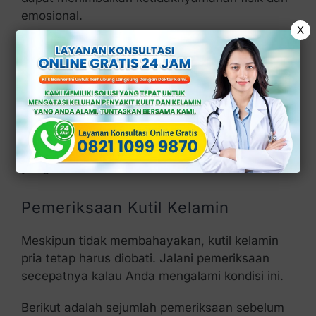
emosional.
X
Selain itu, kutil kelamin juga bisa menjadi tanda
infeksi HPV yang bisa meningkatkan risiko
kanker pada penis.
Walau tidak mengancam jiwa, penting untuk
memahami kondisi ini dan mencari penanganan
yang tepat untuk mencegah problema klinis
yang lebih serius.
Pemeriksaan Kutil Kelamin
Meskipun tidak membahayakan, kutil kelamin
pria tetap harus diobati. Jalani pemeriksaan
secepatnya kalau Anda mengalami kondisi ini.
Berikut adalah sejumlah pemeriksaan sebelum